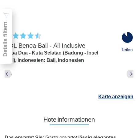
Suchen
Details filtern
90
%
SOL Benoa Bali - All Inclusive
Teilen
Nusa Dua - Kuta Selatan (Badung - Insel
Bali),
Indonesien: Bali,
Indonesien
Pauschal & Lastminute
Nur Hotel
Abflughafen
Abflughafen
Karte anzeigen
Zielflughafen
beliebig
früheste
späteste
Hotelinformationen
-
Anreise
Abreise
Dauer
Das erwartet Sie:
Gäste erwartet
lässig elegantes
beliebig