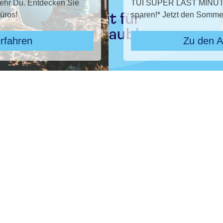
TUI SUPER LAST MINUTE buchen und bis zu 50
sparen!* Jetzt den Sommer sichern!
Zu den Angeboten
Pauschal & Lastminute
Nur Hotel
Kreuzfahrten
Reiseziel
4 ausgewählt
Abflughafen
Abflughafen
früheste
späteste
-
Anreise
Abreise
Dauer
beliebig
Reisende
2 Erwachsene