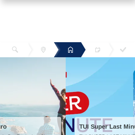
Reiseziel
Hotels
Termin
Buchen
Bestätigun
und Preise
g
TUI Super Last Minute 2026